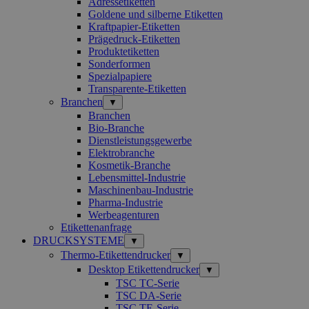
Adressetiketten
Goldene und silberne Etiketten
Kraftpapier-Etiketten
Prägedruck-Etiketten
Produktetiketten
Sonderformen
Spezialpapiere
Transparente-Etiketten
Branchen
▼
Branchen
Bio-Branche
Dienstleistungsgewerbe
Elektrobranche
Kosmetik-Branche
Lebensmittel-Industrie
Maschinenbau-Industrie
Pharma-Industrie
Werbeagenturen
Etikettenanfrage
DRUCKSYSTEME
▼
Thermo-Etikettendrucker
▼
Desktop Etikettendrucker
▼
TSC TC-Serie
TSC DA-Serie
TSC TE-Serie