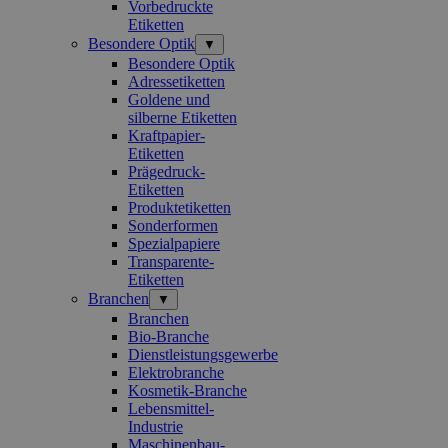
Vorbedruckte
Etiketten
Besondere Optik
▼
Besondere Optik
Adressetiketten
Goldene und
silberne Etiketten
Kraftpapier-
Etiketten
Prägedruck-
Etiketten
Produktetiketten
Sonderformen
Spezialpapiere
Transparente-
Etiketten
Branchen
▼
Branchen
Bio-Branche
Dienstleistungsgewerbe
Elektrobranche
Kosmetik-Branche
Lebensmittel-
Industrie
Maschinenbau-