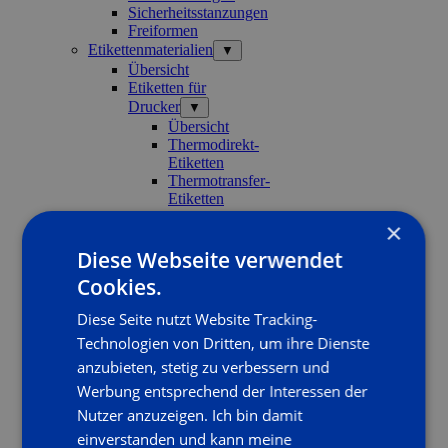
Sicherheitsstanzungen
Freiformen
Etikettenmaterialien
▼
Übersicht
Etiketten für
Drucker
▼
Übersicht
Thermodirekt-
Etiketten
Thermotransfer-
Etiketten
Inkjet-
×
Etiketten
Bedruckte Etiketten
Diese Webseite verwendet
▼
Cookies.
Übersicht
Papier-
Diese Seite nutzt Website Tracking-
Etiketten
Technologien von Dritten, um ihre Dienste
Kunststoff-
Etiketten
anzubieten, stetig zu verbessern und
Thermotransferfolie
Werbung entsprechend der Interessen der
Themenseiten
Nutzer anzuzeigen. Ich bin damit
Etikettenanfrage
ANWENDUNGEN
einverstanden und kann meine
▼