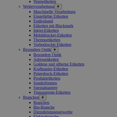
Warnetiketten
Weiterverarbeitung
▼
Maschinelle Verarbeitung
Eingefärbte Etiketten
Endlosband
Etiketten mit Blackmark
Inkjet-Etiketten
Mobildrucker-Etiketten
Thermoetiketten
Vorbedruckte Etiketten
Besondere Optik
▼
Besondere Optik
Adressetiketten
Goldene und silberne Etiketten
Kraftpapier-Etiketten
Prägedruck-Etiketten
Produktetiketten
Sonderformen
Spezialpapiere
Transparente-Etiketten
Branchen
▼
Branchen
Bio-Branche
Dienstleistungsgewerbe
Elektrobranche