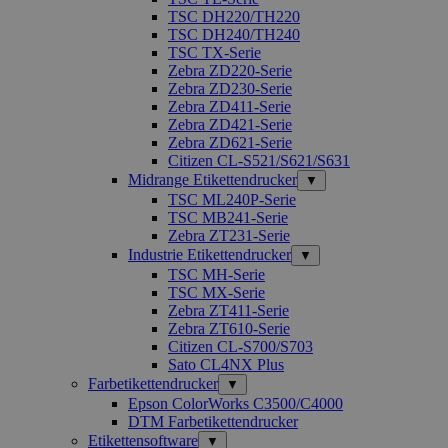
TSC DH220/TH220
TSC DH240/TH240
TSC TX-Serie
Zebra ZD220-Serie
Zebra ZD230-Serie
Zebra ZD411-Serie
Zebra ZD421-Serie
Zebra ZD621-Serie
Citizen CL-S521/S621/S631
Midrange Etikettendrucker
▼
TSC ML240P-Serie
TSC MB241-Serie
Zebra ZT231-Serie
Industrie Etikettendrucker
▼
TSC MH-Serie
TSC MX-Serie
Zebra ZT411-Serie
Zebra ZT610-Serie
Citizen CL-S700/S703
Sato CL4NX Plus
Farbetikettendrucker
▼
Epson ColorWorks C3500/C4000
DTM Farbetikettendrucker
Etikettensoftware
▼