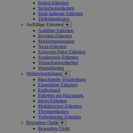
Reifen-Etiketten
Sicherheitsetiketten
Stark haftende Etiketten
Tiefkühletiketten
Auffällige Etiketten
▼
Aufällige Etiketten
Inventur-Etiketten
Markierungspunkte
Neon-Etiketten
Schweres Paket Etiketten
Sonderpreis-Etiketten
Verpackungsetiketten
Warnetiketten
Weiterverarbeitung
▼
Maschinelle Verarbeitung
Eingefärbte Etiketten
Endlosband
Etiketten mit Blackmark
Inkjet-Etiketten
Mobildrucker-Etiketten
Thermoetiketten
Vorbedruckte Etiketten
Besondere Optik
▼
Besondere Optik