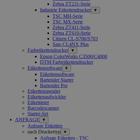
Zebra ZT231-Serie
Industrie Etikettendrucker
▼
TSC MH-Serie
TSC MX-Serie
Zebra ZT411-Serie
Zebra ZT610-Serie
Citizen CL-S700/S703
Sato CL4NX Plus
Farbetikettendrucker
▼
Epson ColorWorks C3500/C4000
DTM Farbetikettendrucker
Etikettensoftware
▼
Etikettensoftware
Bartender Starter
Bartender Pro
Etikettenspender
Etikettenaufwickler
Etikettierer
Barcodescanner
Starter-Set
ANFRAGE
▼
Anfrage Etiketten
nach Druckertyp
▼
Anfrage Etiketten - TSC