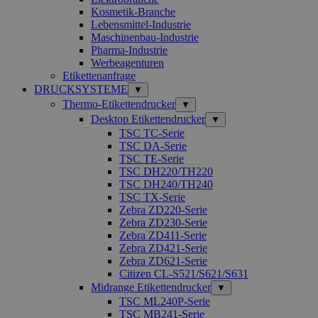
Kosmetik-Branche
Lebensmittel-Industrie
Maschinenbau-Industrie
Pharma-Industrie
Werbeagenturen
Etikettenanfrage
DRUCKSYSTEME
▼
Thermo-Etikettendrucker
▼
Desktop Etikettendrucker
▼
TSC TC-Serie
TSC DA-Serie
TSC TE-Serie
TSC DH220/TH220
TSC DH240/TH240
TSC TX-Serie
Zebra ZD220-Serie
Zebra ZD230-Serie
Zebra ZD411-Serie
Zebra ZD421-Serie
Zebra ZD621-Serie
Citizen CL-S521/S621/S631
Midrange Etikettendrucker
▼
TSC ML240P-Serie
TSC MB241-Serie