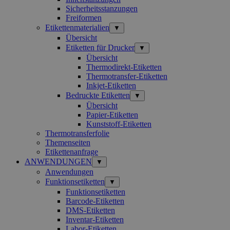
Sicherheitsstanzungen
Freiformen
Etikettenmaterialien
▼
Übersicht
Etiketten für Drucker
▼
Übersicht
Thermodirekt-Etiketten
Thermotransfer-Etiketten
Inkjet-Etiketten
Bedruckte Etiketten
▼
Übersicht
Papier-Etiketten
Kunststoff-Etiketten
Thermotransferfolie
Themenseiten
Etikettenanfrage
ANWENDUNGEN
▼
Anwendungen
Funktionsetiketten
▼
Funktionsetiketten
Barcode-Etiketten
DMS-Etiketten
Inventar-Etiketten
Labor-Etiketten