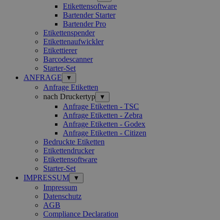
Etikettensoftware
Bartender Starter
Bartender Pro
Etikettenspender
Etikettenaufwickler
Etikettierer
Barcodescanner
Starter-Set
ANFRAGE
▼
Anfrage Etiketten
nach Druckertyp
▼
Anfrage Etiketten - TSC
Anfrage Etiketten - Zebra
Anfrage Etiketten - Godex
Anfrage Etiketten - Citizen
Bedruckte Etiketten
Etikettendrucker
Etikettensoftware
Starter-Set
IMPRESSUM
▼
Impressum
Datenschutz
AGB
Compliance Declaration