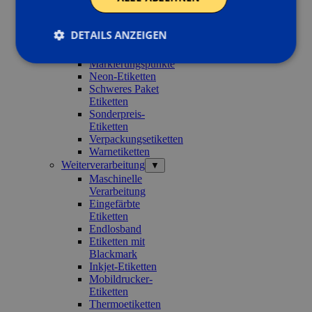
Tiefkühletiketten
Auffällige Etiketten
▼
DETAILS ANZEIGEN
Aufällige Etiketten
Inventur-Etiketten
Markierungspunkte
Neon-Etiketten
Schweres Paket
Etiketten
Sonderpreis-
Etiketten
Verpackungsetiketten
Warnetiketten
Weiterverarbeitung
▼
Maschinelle
Verarbeitung
Eingefärbte
Etiketten
Endlosband
Etiketten mit
Blackmark
Inkjet-Etiketten
Mobildrucker-
Etiketten
Thermoetiketten