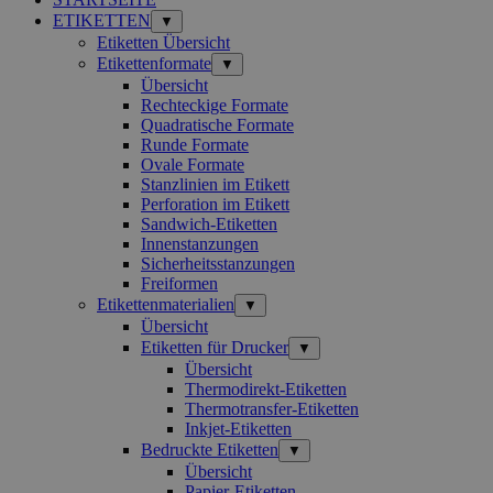
ETIKETTEN
▼
Etiketten Übersicht
Etikettenformate
▼
Übersicht
Rechteckige Formate
Quadratische Formate
Runde Formate
Ovale Formate
Stanzlinien im Etikett
Perforation im Etikett
Sandwich-Etiketten
Innenstanzungen
Sicherheitsstanzungen
Freiformen
Etikettenmaterialien
▼
Übersicht
Etiketten für Drucker
▼
Übersicht
Thermodirekt-Etiketten
Thermotransfer-Etiketten
Inkjet-Etiketten
Bedruckte Etiketten
▼
Übersicht
Papier-Etiketten