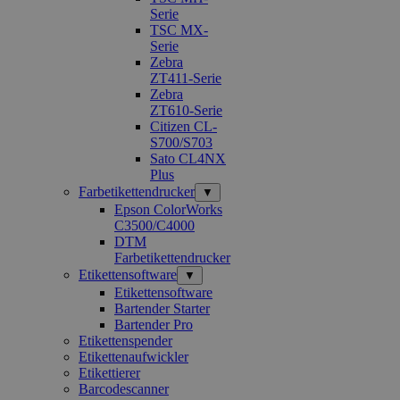
Serie
TSC MX-
Serie
Zebra
ZT411-Serie
Zebra
ZT610-Serie
Citizen CL-
S700/S703
Sato CL4NX
Plus
Farbetikettendrucker
▼
Epson ColorWorks
C3500/C4000
DTM
Farbetikettendrucker
Etikettensoftware
▼
Etikettensoftware
Bartender Starter
Bartender Pro
Etikettenspender
Etikettenaufwickler
Etikettierer
Barcodescanner