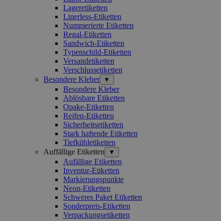
Lageretiketten
Linerless-Etiketten
Nummerierte Etiketten
Regal-Etiketten
Sandwich-Etiketten
Typenschild-Etiketten
Versandetiketten
Verschlussetiketten
Besondere Kleber
▼
Besondere Kleber
Ablösbare Etiketten
Opake-Etiketten
Reifen-Etiketten
Sicherheitsetiketten
Stark haftende Etiketten
Tiefkühletiketten
Auffällige Etiketten
▼
Aufällige Etiketten
Inventur-Etiketten
Markierungspunkte
Neon-Etiketten
Schweres Paket Etiketten
Sonderpreis-Etiketten
Verpackungsetiketten