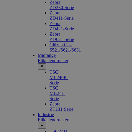
Zebra
ZD230-Serie
Zebra
ZD411-Serie
Zebra
ZD421-Serie
Zebra
ZD621-Serie
Citizen CL-
S521/S621/S631
Midrange
Etikettendrucker
▼
TSC
ML240P-
Serie
TSC
MB241-
Serie
Zebra
ZT231-Serie
Industrie
Etikettendrucker
▼
TSC MH-