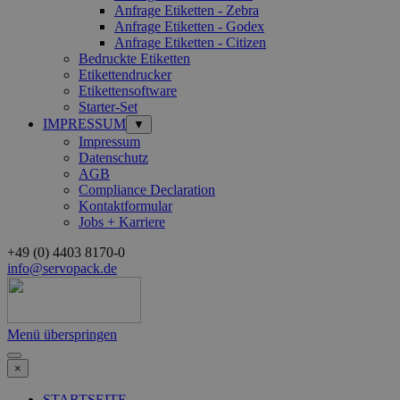
Anfrage Etiketten - Zebra
Anfrage Etiketten - Godex
Anfrage Etiketten - Citizen
Bedruckte Etiketten
Etikettendrucker
Etikettensoftware
Starter-Set
IMPRESSUM
▼
Impressum
Datenschutz
AGB
Compliance Declaration
Kontaktformular
Jobs + Karriere
+49 (0) 4403 8170-0
info@servopack.de
Menü überspringen
×
STARTSEITE