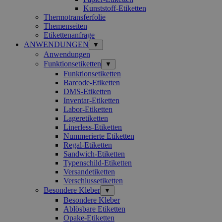
Kunststoff-Etiketten
Thermotransferfolie
Themenseiten
Etikettenanfrage
ANWENDUNGEN
▼
Anwendungen
Funktionsetiketten
▼
Funktionsetiketten
Barcode-Etiketten
DMS-Etiketten
Inventar-Etiketten
Labor-Etiketten
Lageretiketten
Linerless-Etiketten
Nummerierte Etiketten
Regal-Etiketten
Sandwich-Etiketten
Typenschild-Etiketten
Versandetiketten
Verschlussetiketten
Besondere Kleber
▼
Besondere Kleber
Ablösbare Etiketten
Opake-Etiketten