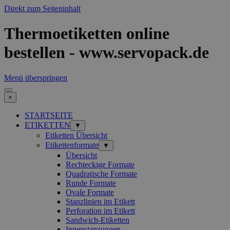
Direkt zum Seiteninhalt
Thermoetiketten online
bestellen - www.servopack.de
Menü überspringen
×
STARTSEITE
ETIKETTEN
▼
Etiketten Übersicht
Etikettenformate
▼
Übersicht
Rechteckige Formate
Quadratische Formate
Runde Formate
Ovale Formate
Stanzlinien im Etikett
Perforation im Etikett
Sandwich-Etiketten
Innenstanzungen