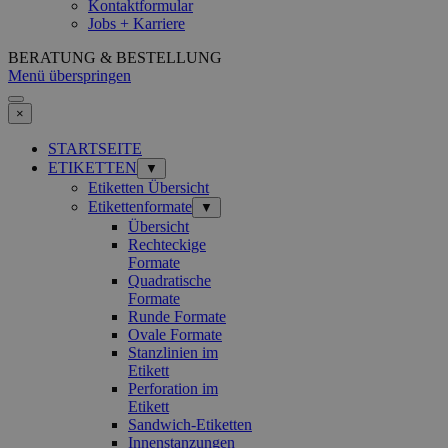
Kontaktformular
Jobs + Karriere
BERATUNG & BESTELLUNG
Menü überspringen
×
STARTSEITE
ETIKETTEN
▼
Etiketten Übersicht
Etikettenformate
▼
Übersicht
Rechteckige
Formate
Quadratische
Formate
Runde Formate
Ovale Formate
Stanzlinien im
Etikett
Perforation im
Etikett
Sandwich-Etiketten
Innenstanzungen