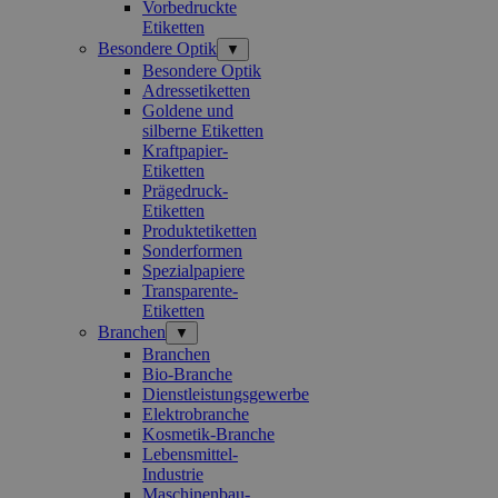
Vorbedruckte
Etiketten
Besondere Optik
▼
Besondere Optik
Adressetiketten
Goldene und
silberne Etiketten
Kraftpapier-
Etiketten
Prägedruck-
Etiketten
Produktetiketten
Sonderformen
Spezialpapiere
Transparente-
Etiketten
Branchen
▼
Branchen
Bio-Branche
Dienstleistungsgewerbe
Elektrobranche
Kosmetik-Branche
Lebensmittel-
Industrie
Maschinenbau-