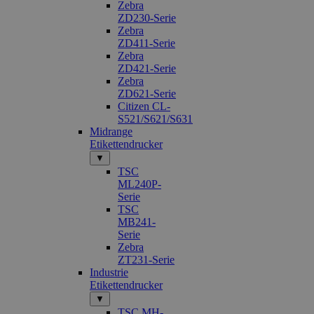
Zebra
ZD230-Serie
Zebra
ZD411-Serie
Zebra
ZD421-Serie
Zebra
ZD621-Serie
Citizen CL-
S521/S621/S631
Midrange
Etikettendrucker
▼
TSC
ML240P-
Serie
TSC
MB241-
Serie
Zebra
ZT231-Serie
Industrie
Etikettendrucker
▼
TSC MH-