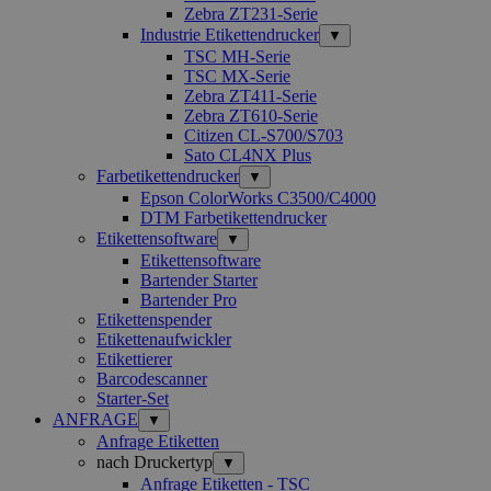
Zebra ZT231-Serie
Industrie Etikettendrucker
▼
TSC MH-Serie
TSC MX-Serie
Zebra ZT411-Serie
Zebra ZT610-Serie
Citizen CL-S700/S703
Sato CL4NX Plus
Farbetikettendrucker
▼
Epson ColorWorks C3500/C4000
DTM Farbetikettendrucker
Etikettensoftware
▼
Etikettensoftware
Bartender Starter
Bartender Pro
Etikettenspender
Etikettenaufwickler
Etikettierer
Barcodescanner
Starter-Set
ANFRAGE
▼
Anfrage Etiketten
nach Druckertyp
▼
Anfrage Etiketten - TSC