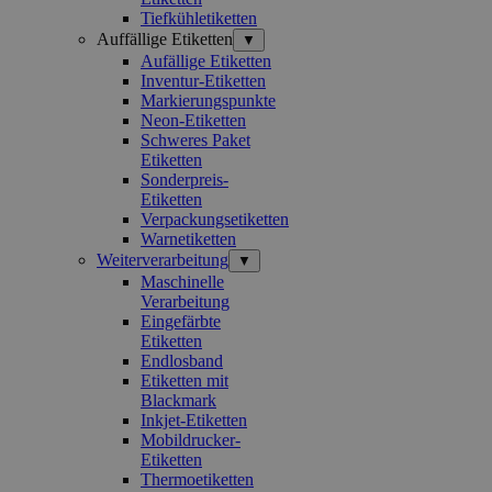
Tiefkühletiketten
Auffällige Etiketten
▼
Aufällige Etiketten
Inventur-Etiketten
Markierungspunkte
Neon-Etiketten
Schweres Paket
Etiketten
Sonderpreis-
Etiketten
Verpackungsetiketten
Warnetiketten
Weiterverarbeitung
▼
Maschinelle
Verarbeitung
Eingefärbte
Etiketten
Endlosband
Etiketten mit
Blackmark
Inkjet-Etiketten
Mobildrucker-
Etiketten
Thermoetiketten