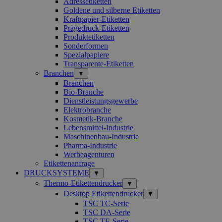
Adressetiketten
Goldene und silberne Etiketten
Kraftpapier-Etiketten
Prägedruck-Etiketten
Produktetiketten
Sonderformen
Spezialpapiere
Transparente-Etiketten
Branchen
▼
Branchen
Bio-Branche
Dienstleistungsgewerbe
Elektrobranche
Kosmetik-Branche
Lebensmittel-Industrie
Maschinenbau-Industrie
Pharma-Industrie
Werbeagenturen
Etikettenanfrage
DRUCKSYSTEME
▼
Thermo-Etikettendrucker
▼
Desktop Etikettendrucker
▼
TSC TC-Serie
TSC DA-Serie
TSC TE-Serie