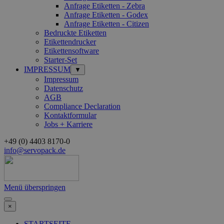
Anfrage Etiketten - Zebra
Anfrage Etiketten - Godex
Anfrage Etiketten - Citizen
Bedruckte Etiketten
Etikettendrucker
Etikettensoftware
Starter-Set
IMPRESSUM
▼
Impressum
Datenschutz
AGB
Compliance Declaration
Kontaktformular
Jobs + Karriere
+49 (0) 4403 8170-0
info@servopack.de
Menü überspringen
×
STARTSEITE