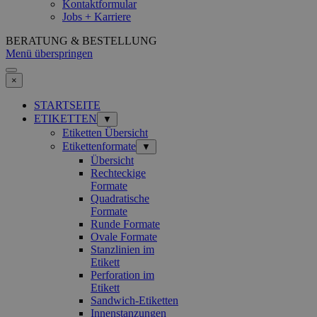
Kontaktformular
Jobs + Karriere
BERATUNG & BESTELLUNG
Menü überspringen
×
STARTSEITE
ETIKETTEN
▼
Etiketten Übersicht
Etikettenformate
▼
Übersicht
Rechteckige
Formate
Quadratische
Formate
Runde Formate
Ovale Formate
Stanzlinien im
Etikett
Perforation im
Etikett
Sandwich-Etiketten
Innenstanzungen