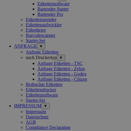
Etikettensoftware
Bartender Starter
Bartender Pro
Etikettenspender
Etikettenaufwickler
Etikettierer
Barcodescanner
Starter-Set
ANFRAGE
▼
Anfrage Etiketten
nach Druckertyp
▼
Anfrage Etiketten - TSC
Anfrage Etiketten - Zebra
Anfrage Etiketten - Godex
Anfrage Etiketten - Citizen
Bedruckte Etiketten
Etikettendrucker
Etikettensoftware
Starter-Set
IMPRESSUM
▼
Impressum
Datenschutz
AGB
Compliance Declaration