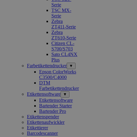
Serie
TSC MX-
Serie
Zebra
ZT411-Serie
Zebra
ZT610-Serie
Citizen CL-
S700/S703
Sato CL4NX
Plus
Farbetikettendrucker
▼
Epson ColorWorks
C3500/C4000
DTM
Farbetikettendrucker
Etikettensoftware
▼
Etikettensoftware
Bartender Starter
Bartender Pro
Etikettenspender
Etikettenaufwickler
Etikettierer
Barcodescanner