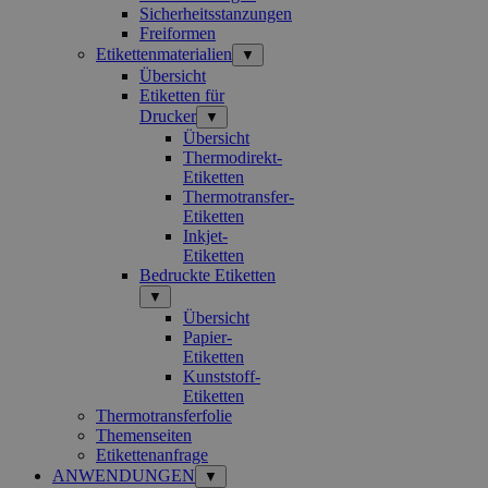
Sicherheitsstanzungen
Freiformen
Etikettenmaterialien
▼
Übersicht
Etiketten für
Drucker
▼
Übersicht
Thermodirekt-
Etiketten
Thermotransfer-
Etiketten
Inkjet-
Etiketten
Bedruckte Etiketten
▼
Übersicht
Papier-
Etiketten
Kunststoff-
Etiketten
Thermotransferfolie
Themenseiten
Etikettenanfrage
ANWENDUNGEN
▼