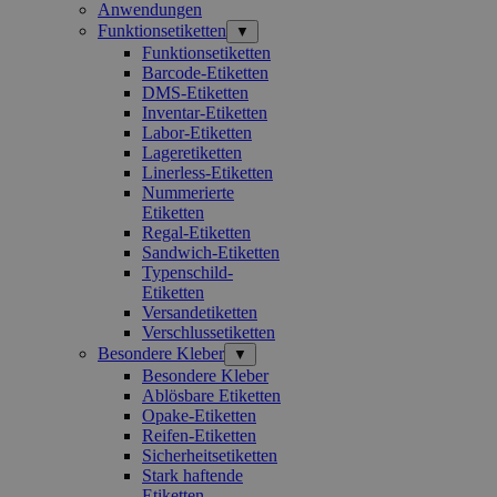
Anwendungen
Funktionsetiketten
▼
Funktionsetiketten
Barcode-Etiketten
DMS-Etiketten
Inventar-Etiketten
Labor-Etiketten
Lageretiketten
Linerless-Etiketten
Nummerierte
Etiketten
Regal-Etiketten
Sandwich-Etiketten
Typenschild-
Etiketten
Versandetiketten
Verschlussetiketten
Besondere Kleber
▼
Besondere Kleber
Ablösbare Etiketten
Opake-Etiketten
Reifen-Etiketten
Sicherheitsetiketten
Stark haftende
Etiketten