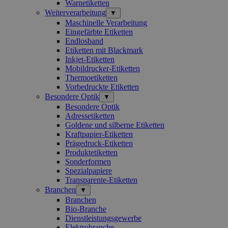
Warnetiketten
Weiterverarbeitung
▼
Maschinelle Verarbeitung
Eingefärbte Etiketten
Endlosband
Etiketten mit Blackmark
Inkjet-Etiketten
Mobildrucker-Etiketten
Thermoetiketten
Vorbedruckte Etiketten
Besondere Optik
▼
Besondere Optik
Adressetiketten
Goldene und silberne Etiketten
Kraftpapier-Etiketten
Prägedruck-Etiketten
Produktetiketten
Sonderformen
Spezialpapiere
Transparente-Etiketten
Branchen
▼
Branchen
Bio-Branche
Dienstleistungsgewerbe
Elektrobranche