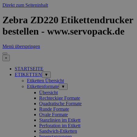
Direkt zum Seiteninhalt
Zebra ZD220 Etikettendrucker
bestellen - www.servopack.de
Menü überspringen
×
STARTSEITE
ETIKETTEN
▼
Etiketten Übersicht
Etikettenformate
▼
Übersicht
Rechteckige Formate
Quadratische Formate
Runde Formate
Ovale Formate
Stanzlinien im Etikett
Perforation im Etikett
Sandwich-Etiketten
Innenstanzungen