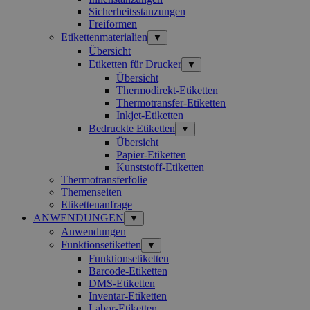
Sicherheitsstanzungen
Freiformen
Etikettenmaterialien
▼
Übersicht
Etiketten für Drucker
▼
Übersicht
Thermodirekt-Etiketten
Thermotransfer-Etiketten
Inkjet-Etiketten
Bedruckte Etiketten
▼
Übersicht
Papier-Etiketten
Kunststoff-Etiketten
Thermotransferfolie
Themenseiten
Etikettenanfrage
ANWENDUNGEN
▼
Anwendungen
Funktionsetiketten
▼
Funktionsetiketten
Barcode-Etiketten
DMS-Etiketten
Inventar-Etiketten
Labor-Etiketten