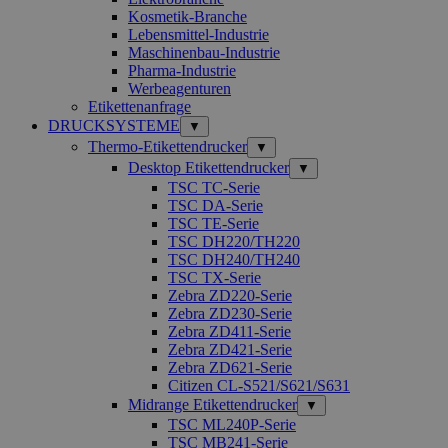
Kosmetik-Branche
Lebensmittel-Industrie
Maschinenbau-Industrie
Pharma-Industrie
Werbeagenturen
Etikettenanfrage
DRUCKSYSTEME
▼
Thermo-Etikettendrucker
▼
Desktop Etikettendrucker
▼
TSC TC-Serie
TSC DA-Serie
TSC TE-Serie
TSC DH220/TH220
TSC DH240/TH240
TSC TX-Serie
Zebra ZD220-Serie
Zebra ZD230-Serie
Zebra ZD411-Serie
Zebra ZD421-Serie
Zebra ZD621-Serie
Citizen CL-S521/S621/S631
Midrange Etikettendrucker
▼
TSC ML240P-Serie
TSC MB241-Serie