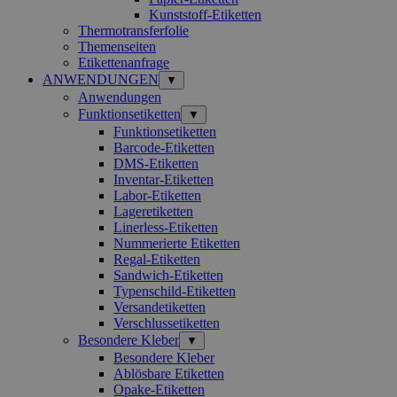
Kunststoff-Etiketten
Thermotransferfolie
Themenseiten
Etikettenanfrage
ANWENDUNGEN
▼
Anwendungen
Funktionsetiketten
▼
Funktionsetiketten
Barcode-Etiketten
DMS-Etiketten
Inventar-Etiketten
Labor-Etiketten
Lageretiketten
Linerless-Etiketten
Nummerierte Etiketten
Regal-Etiketten
Sandwich-Etiketten
Typenschild-Etiketten
Versandetiketten
Verschlussetiketten
Besondere Kleber
▼
Besondere Kleber
Ablösbare Etiketten
Opake-Etiketten