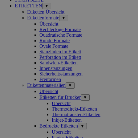
ETIKETTEN
▼
Etiketten Übersicht
Etikettenformate
▼
Übersicht
Rechteckige Formate
Quadratische Formate
Runde Formate
Ovale Formate
Stanzlinien im Etikett
Perforation im Etikett
Sandwich-Etiketten
Innenstanzungen
Sicherheitsstanzungen
Freiformen
Etikettenmaterialien
▼
Übersicht
Etiketten für Drucker
▼
Übersicht
Thermodirekt-Etiketten
Thermotransfer-Etiketten
Inkjet-Etiketten
Bedruckte Etiketten
▼
Übersicht
Papier-Etiketten