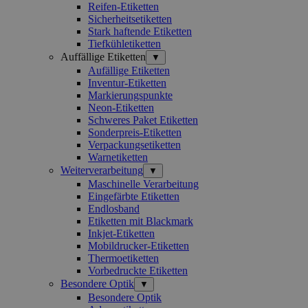
Reifen-Etiketten
Sicherheitsetiketten
Stark haftende Etiketten
Tiefkühletiketten
Auffällige Etiketten
▼
Aufällige Etiketten
Inventur-Etiketten
Markierungspunkte
Neon-Etiketten
Schweres Paket Etiketten
Sonderpreis-Etiketten
Verpackungsetiketten
Warnetiketten
Weiterverarbeitung
▼
Maschinelle Verarbeitung
Eingefärbte Etiketten
Endlosband
Etiketten mit Blackmark
Inkjet-Etiketten
Mobildrucker-Etiketten
Thermoetiketten
Vorbedruckte Etiketten
Besondere Optik
▼
Besondere Optik