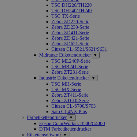
TSC DH220/TH220
TSC DH240/TH240
TSC TX-Serie
Zebra ZD220-Serie
Zebra ZD230-Serie
Zebra ZD411-Serie
Zebra ZD421-Serie
Zebra ZD621-Serie
Citizen CL-S521/S621/S631
Midrange Etikettendrucker
▼
TSC ML240P-Serie
TSC MB241-Serie
Zebra ZT231-Serie
Industrie Etikettendrucker
▼
TSC MH-Serie
TSC MX-Serie
Zebra ZT411-Serie
Zebra ZT610-Serie
Citizen CL-S700/S703
Sato CL4NX Plus
Farbetikettendrucker
▼
Epson ColorWorks C3500/C4000
DTM Farbetikettendrucker
Etikettensoftware
▼