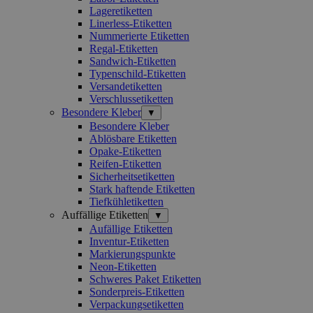
Lageretiketten
Linerless-Etiketten
Nummerierte Etiketten
Regal-Etiketten
Sandwich-Etiketten
Typenschild-Etiketten
Versandetiketten
Verschlussetiketten
Besondere Kleber
▼
Besondere Kleber
Ablösbare Etiketten
Opake-Etiketten
Reifen-Etiketten
Sicherheitsetiketten
Stark haftende Etiketten
Tiefkühletiketten
Auffällige Etiketten
▼
Aufällige Etiketten
Inventur-Etiketten
Markierungspunkte
Neon-Etiketten
Schweres Paket Etiketten
Sonderpreis-Etiketten
Verpackungsetiketten